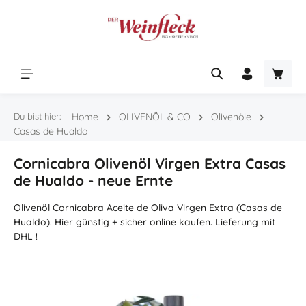
Zum Hauptinhalt springen
Warenk
Du bist hier:
Home
OLIVENÖL & CO
Olivenöle
Casas de Hualdo
Cornicabra Olivenöl Virgen Extra Casas
de Hualdo - neue Ernte
Olivenöl Cornicabra Aceite de Oliva Virgen Extra (Casas de
Hualdo). Hier günstig + sicher online kaufen. Lieferung mit
DHL !
Bildergalerie überspringen