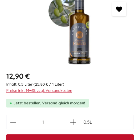
Regulärer Preis:
12,90 €
Inhalt:
0.5 Liter
(25,80 € / 1 Liter)
Preise inkl. MwSt. zzgl. Versandkosten
Jetzt bestellen, Versand gleich morgen!
zentheme.component.product.quantitySelect.le
0.5L