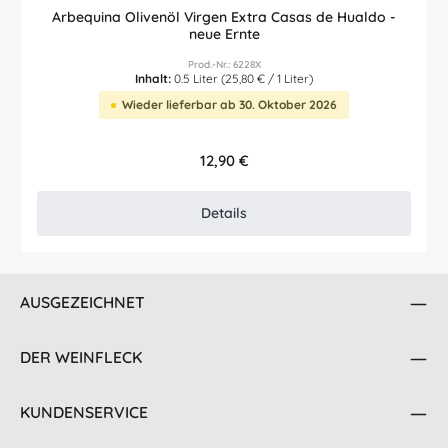
Arbequina Olivenöl Virgen Extra Casas de Hualdo -
neue Ernte
Prod.-Nr.: 6228X
Inhalt:
0.5 Liter
(25,80 € / 1 Liter)
Wieder lieferbar ab 30. Oktober 2026
Regulärer Preis:
12,90 €
Details
AUSGEZEICHNET
DER WEINFLECK
KUNDENSERVICE