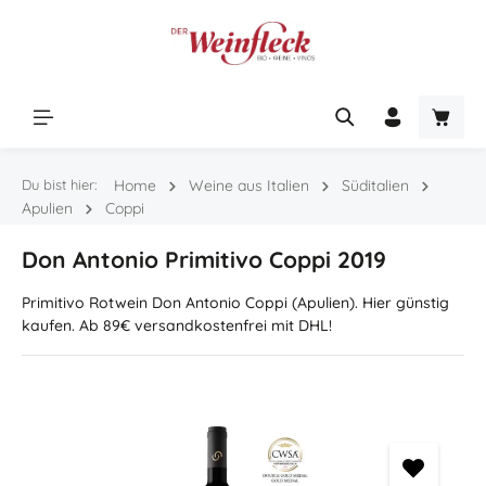
Zum Hauptinhalt springen
Warenk
Du bist hier:
Home
Weine aus Italien
Süditalien
Apulien
Coppi
Don Antonio Primitivo Coppi 2019
Primitivo Rotwein Don Antonio Coppi (Apulien). Hier günstig
kaufen. Ab 89€ versandkostenfrei mit DHL!
Bildergalerie überspringen