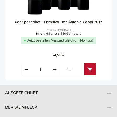
6er Sparpaket - Primitivo Don Antonio Coppi 2019
Prod.-Nr.: 493016AKT
Inhalt:
4.5 Liter
(16,66 € / 1 Liter)
Jetzt bestellen, Versand gleich am Montag!
Regulärer Preis:
74,99 €
Produkt Anzahl: Gib den gewünschten Wert
6 Fl
AUSGEZEICHNET
DER WEINFLECK