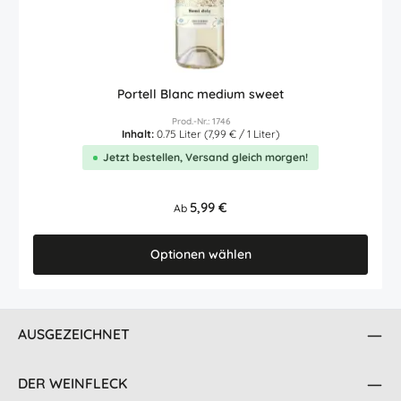
Portell Blanc medium sweet
Prod.-Nr.: 1746
Inhalt:
0.75 Liter
(7,99 € / 1 Liter)
Jetzt bestellen, Versand gleich morgen!
Regulärer Preis:
5,99 €
Ab
Optionen wählen
AUSGEZEICHNET
DER WEINFLECK