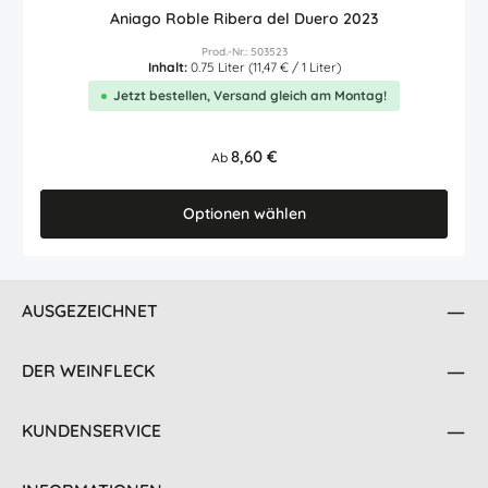
Aniago Roble Ribera del Duero 2023
Prod.-Nr.: 503523
Inhalt:
0.75 Liter
(11,47 € / 1 Liter)
Jetzt bestellen, Versand gleich am Montag!
Regulärer Preis:
8,60 €
Ab
Optionen wählen
AUSGEZEICHNET
DER WEINFLECK
KUNDENSERVICE