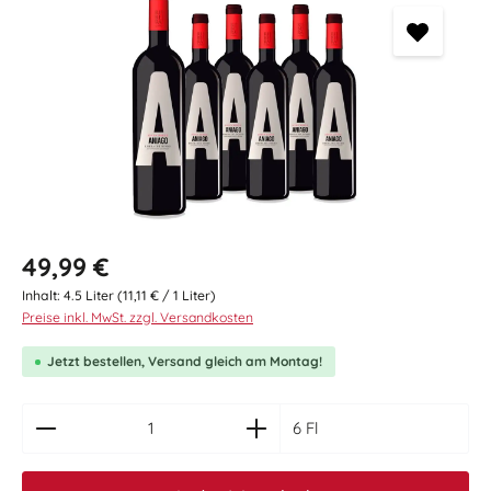
Regulärer Preis:
49,99 €
Inhalt:
4.5 Liter
(11,11 € / 1 Liter)
Preise inkl. MwSt. zzgl. Versandkosten
Jetzt bestellen, Versand gleich am Montag!
zentheme.component.product.quantitySelect.le
6 Fl