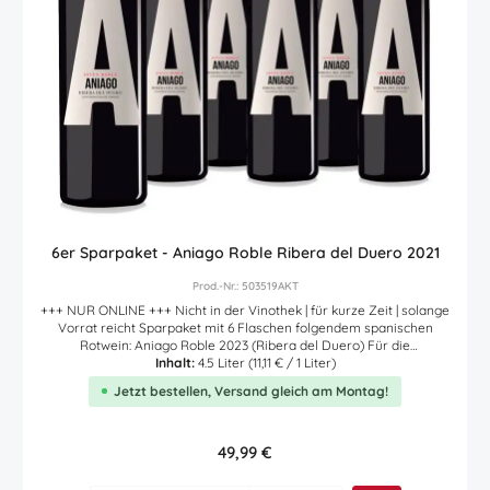
6er Sparpaket - Aniago Roble Ribera del Duero 2021
Prod.-Nr.: 503519AKT
+++ NUR ONLINE +++ Nicht in der Vinothek | für kurze Zeit | solange
Vorrat reicht Sparpaket mit 6 Flaschen folgendem spanischen
Rotwein: Aniago Roble 2023 (Ribera del Duero) Für die
Beschreibung des Weins klicken Sie bitte >> HIER
Inhalt:
4.5 Liter
(11,11 € / 1 Liter)
Jetzt bestellen, Versand gleich am Montag!
Regulärer Preis:
49,99 €