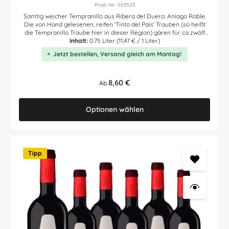
Prod.-Nr.: 503523
Samtig weicher Tempranillo aus Ribera del Duero: Aniago Roble.
Die von Hand gelesenen, reifen 'Tinto del Pais' Trauben (so heißt
die Tempranillo Traube hier in dieser Region) gären für ca zwölf
Tage im Edelstahltank. Anschließend reift der Wein ungefähr drei
Inhalt:
0.75 Liter
(11,47 € / 1 Liter)
Monate in neuen amerikanischen und französischen
Jetzt bestellen, Versand gleich am Montag!
Eichenholzfässer. In der Farbe dunkles kirschrot, begeistert dieser
spanische Rotwein schon in der Nase nach Aromen roter Früchte,
grünem Pfeffer, Schlehen und etwas Vanille. Im Mund und am
Gaumen sehr vollmundig und ausgewogen. Dabei zusätzliche
Regulärer Preis:
8,60 €
Ab
Aromen nach reifen Kirschen sowie Kaffee. Sehr gute Balance
zwischen Frucht und Holz, die süßlichen Tannine sehr gut
eingebunden. Im Abgang samtig und weich. Ein wunderbarer
Optionen wählen
Allrounder für jeden Tag. Auszeichnungen (jahrgangsübergreifend)
Gilbert & Gaillard: Gold Wine Awards Zarcillo: Großes Gold Hier
finden Sie den Link des Erzeugers zur Nährwerttabelle -
Zutatenliste des Artikels.
Tipp