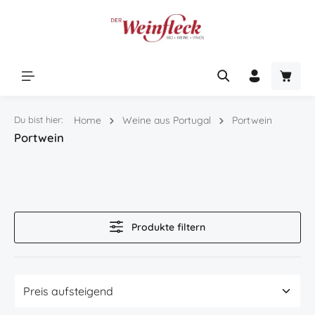
Zum Hauptinhalt springen
Warenk
Du bist hier:
Home
Weine aus Portugal
Portwein
Portwein
Produkte filtern