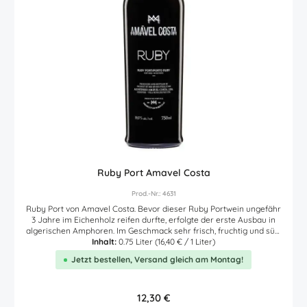
Ruby Port Amavel Costa
Prod.-Nr.: 4631
Ruby Port von Amavel Costa. Bevor dieser Ruby Portwein ungefähr
3 Jahre im Eichenholz reifen durfte, erfolgte der erste Ausbau in
algerischen Amphoren. Im Geschmack sehr frisch, fruchtig und süß.
Reich an Aromen von Beeren, Erdbeeren, Kirschen und dunkler
Inhalt:
0.75 Liter
(16,40 € / 1 Liter)
Schokolade. Am Gaumen frische und feine Süße mit Aromen nach
Jetzt bestellen, Versand gleich am Montag!
Kirsche, Himbeere, Johannisbeere und Pflaume. Wunderbare
Edelsüße im langanhaltenden Geschmack.
Regulärer Preis:
12,30 €