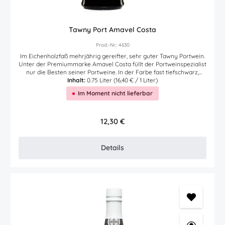
Tawny Port Amavel Costa
Prod.-Nr.: 4630
Im Eichenholzfaß mehrjährig gereifter, sehr guter Tawny Portwein.
Unter der Premiummarke Amavel Costa füllt der Portweinspezialist
nur die Besten seiner Portweine. In der Farbe fast tiefschwarz,
begeistert dieser wunderbare Tawny Portwein durch feine Aromen
Inhalt:
0.75 Liter
(16,40 € / 1 Liter)
von Erdbeeren, Kirschen und zarter Schokolade. Im Mund und am
Im Moment nicht lieferbar
Gaumen feine frische Süße mit Aromen von Kirschen, Erdbeeren,
schwarzen Johannisbeeren, Pflaumen, geröstetem Kaffee und
dunkler Schokolade. Im lang anhaltenden Abgang feiner
Geschmack von Dörrobst und Schokolade. Die ideale Servier- und
Regulärer Preis:
12,30 €
Trinktemperatur liegt bei diesem Tawny Portwein zwischen 13° und
15°C. Passt im übrigen sehr gut zu süßem Nachtisch, Nüssen,
Schokolade, Espresso, Kuchen oder auch sehr fein zu Käse.
Details
Auszeichnungen: Premios Vindouro: Silber