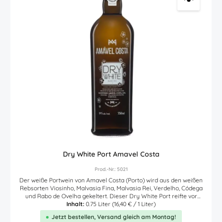
Dry White Port Amavel Costa
Prod.-Nr.: 5021
Der weiße Portwein von Amavel Costa (Porto) wird aus den weißen
Rebsorten Viosinho, Malvasia Fina, Malvasia Rei, Verdelho, Códega
und Rabo de Ovelha gekeltert. Dieser Dry White Port reifte vor
seiner Abfüllung zuerst in Edelstahltanks und anschließend in alten
Inhalt:
0.75 Liter
(16,40 € / 1 Liter)
Barrique Eichenholzfässern. In der Farbe goldgelb, begeistert
Jetzt bestellen, Versand gleich am Montag!
dieser Dry White Portwein durch Aromen reifer Zitronen, Limetten