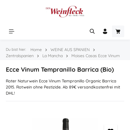
Zum Hauptinhalt springen
Warenk
Du bist hier:
Home
WEINE AUS SPANIEN
Zentralspanien
La Mancha
Moises Casas Ecce Vinum
Ecce Vinum Tempranillo Barrica (Bio)
Roter Naturwein Ecce Vinum Tempranillo Organic Barrica
2015. Rotwein ohne Pestizide. Ab 89€ versandkostenfrei mit
DHL!
Bildergalerie überspringen