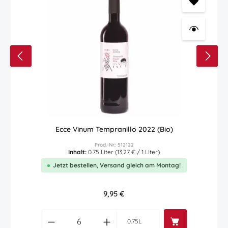
Ecce Vinum Tempranillo 2022 (Bio)
Prod.-Nr.: 512122
Inhalt:
0.75 Liter
(13,27 € / 1 Liter)
Jetzt bestellen, Versand gleich am Montag!
Regulärer Preis:
9,95 €
Produkt Anzahl: Gib den gewünschten Wert
0.75L