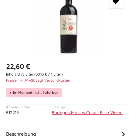
Regulärer Preis:
22,60 €
Inhalt:
0.75 Liter
(30,13 € / 1 Liter)
Preise inkl. MwSt. zzgl. Versandkosten
Im Moment nicht lieferbar
Artikelnummer:
Erzeuger:
512215
Bodegas Moises Casas Ecce Vinum
Beschreibung