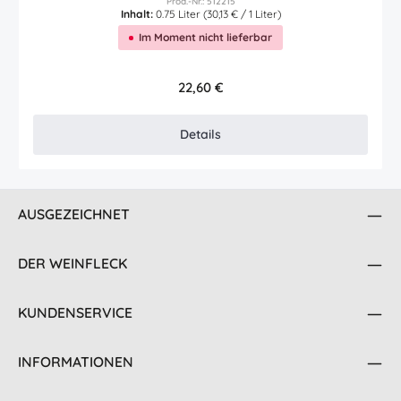
Prod.-Nr.: 512215
Inhalt:
0.75 Liter
(30,13 € / 1 Liter)
Im Moment nicht lieferbar
Regulärer Preis:
22,60 €
Details
AUSGEZEICHNET
DER WEINFLECK
KUNDENSERVICE
INFORMATIONEN