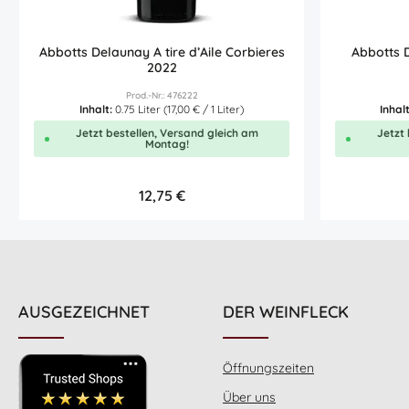
Abbotts Delaunay A tire d’Aile Corbieres
Abbotts 
2022
Prod.-Nr.: 476222
Inhalt:
0.75 Liter
(17,00 € / 1 Liter)
Inhal
Jetzt bestellen, Versand gleich am
Jetzt 
Montag!
Regulärer Preis:
12,75 €
Produkt Anzahl: Gib den gewünscht
Produ
0.75L
AUSGEZEICHNET
DER WEINFLECK
Öffnungszeiten
Über uns