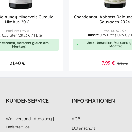
Delaunay Minervois Cumulo
Chardonnay Abbotts Delaunay
Nimbus 2018
Sauvages 2024
Prod.-Nr.: 475918
Prod.-Nr.: 520724
Inhalt:
0.75 Liter
(10,65 € / 1
t:
0.75 Liter
(28,53 € / 1 Liter)
Jetzt bestellen, Versand g
bestellen, Versand gleich am
Montag!
Montag!
Verkaufspreis:
7,99 €
Regulärer Preis:
21,40 €
Reguläre
8,85 €
en Wert ein oder benutze die Schaltflä
kt Anzahl: Gib den gewünschten Wert ei
Produkt Anzahl:
0.75L
0.7
KUNDENSERVICE
INFORMATIONEN
Weinversand | Abholung |
AGB
Lieferservice
Datenschutz