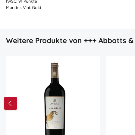
IWSC: 91 Punkte
Mundus Vini: Gold
Produktgalerie überspringen
Weitere Produkte von +++ Abbotts &