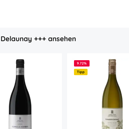
 Delaunay +++ ansehen
9.72
%
Tipp