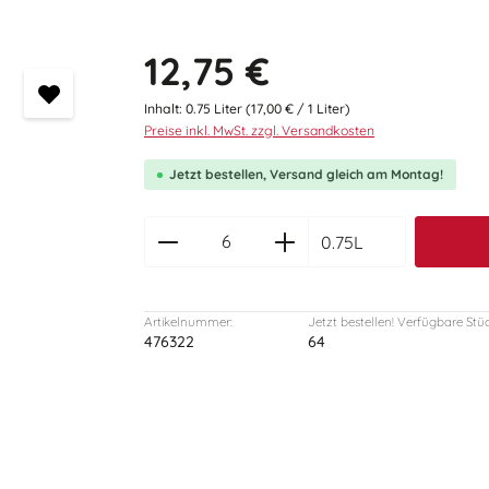
Regulärer Preis:
12,75 €
Inhalt:
0.75 Liter
(17,00 € / 1 Liter)
Preise inkl. MwSt. zzgl. Versandkosten
Jetzt bestellen, Versand gleich am Montag!
zentheme.component.produc
0.75L
Artikelnummer:
Jetzt bestellen! Verfügbare Stü
476322
64