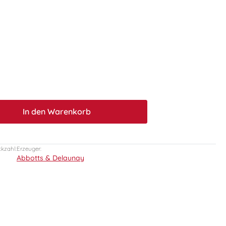
t.quantitySelect.legend
In den Warenkorb
ckzahl:
Erzeuger:
Abbotts & Delaunay