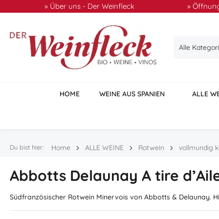
» Über uns - Der Weinfleck
» Öffnung
 Hauptinhalt springen
Zur Suche springen
Zur Hauptnavigation springen
Alle Kategor
HOME
WEINE AUS SPANIEN
ALLE W
Du bist hier:
Home
ALLE WEINE
Rotwein
vollmundig k
Abbotts Delaunay A tire d’Ail
Südfranzösischer Rotwein Minervois von Abbotts & Delaunay. Hi