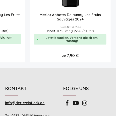
 Les Fruits
Merlot Abbotts Delaunay Les Fruits
Sauvages 2024
Prod.-Nr.: 520524
 Liter)
Inhalt:
0.75 Liter
(10,53 € / 1 Liter)
leich am
Jetzt bestellen, Versand gleich am
Montag!
r Preis:
Regulärer Preis:
7,90 €
Ab
chen um die Anzahl zu erhöhen oder zu 
n oder benutze die Schaltflächen um di
 Gib den gewünschten Wert ein oder ben
5L
KONTAKT
FOLGE UNS
info@der-weinfleck.de
Tel. 08331-985149 innerhalb