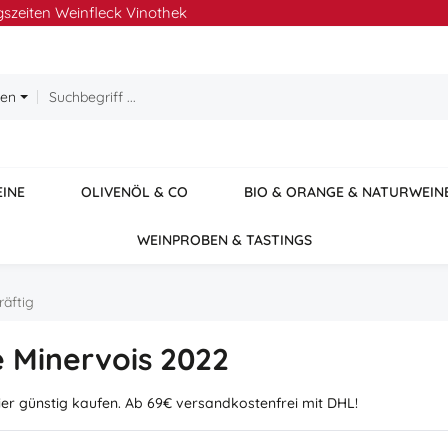
szeiten Weinfleck Vinothek
ien
EINE
OLIVENÖL & CO
BIO & ORANGE & NATURWEIN
WEINPROBEN & TASTINGS
räftig
e Minervois 2022
er günstig kaufen. Ab 69€ versandkostenfrei mit DHL!