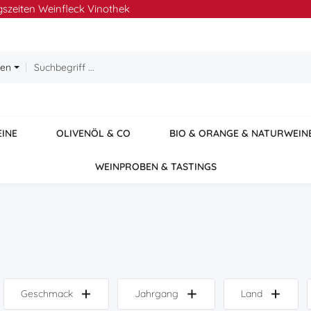
szeiten Weinfleck Vinothek
ien
EINE
OLIVENÖL & CO
BIO & ORANGE & NATURWEIN
WEINPROBEN & TASTINGS
Geschmack
Jahrgang
Land