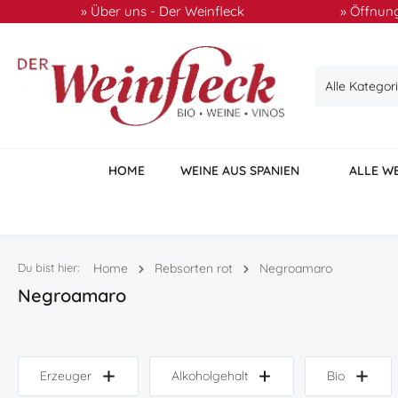
» Über uns - Der Weinfleck
» Öffnung
 Hauptinhalt springen
Zur Suche springen
Zur Hauptnavigation springen
Alle Kategor
HOME
WEINE AUS SPANIEN
ALLE W
Du bist hier:
Home
Rebsorten rot
Negroamaro
Negroamaro
Erzeuger
Alkoholgehalt
Bio