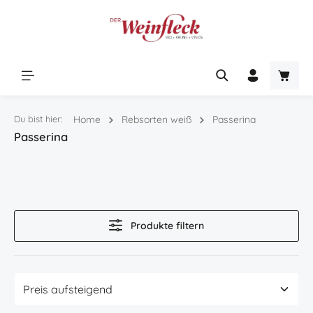
Zum Hauptinhalt springen
Warenk
Du bist hier:
Home
Rebsorten weiß
Passerina
Passerina
Produkte filtern