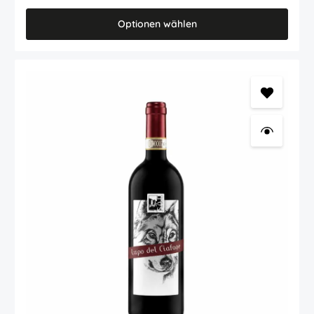
Wohnmobil oder gesellige Runden mit Freunden. Gut gekühlt ist
jederzeit schnell ein frisches Glas eingeschenkt – und nach dem
Optionen wählen
Öffnen bleibt der Wein über mehrere Wochen genussvoll. Bio
Weißwein aus den Marken – leicht, frisch und mit italienischer
Lebensfreude Hinter diesem Wein steht das Familienweingut San
Filippo bei Offida in den italienischen Marken. Die Familie arbeitet
mit großer Aufmerksamkeit in Weinberg und Keller und begleitet
die gesamte Erzeugung selbst – von der Pflege der Reben über die
Lese bis zur Abfüllung. Biologischer Weinbau ist bei San Filippo fest
mit der Heimat verbunden. Die Weinberge werden mit Respekt für
Natur und Landschaft bewirtschaftet; Begrünung und Gründüngung
fördern lebendige Böden. So entsteht ein Bio Weißwein, der frisch,
klar und angenehm leicht wirkt und zugleich viel mediterrane
Freude ausstrahlt. Warum sollte man den Garofanata Lieve
probieren? Bio Weißwein aus den italienischen Marken 100 %
Garofanata – eine spannende weiße Rebsorte aus Italien leichter
Genuss mit nur 9,5 % Vol. Alkohol frisch, trocken-fruchtig und fein
mineralisch praktische 3-Liter-Bag-in-Box für viele
Genussmomente nach dem Öffnen über Wochen frisch und
unkompliziert zu genießen nachhaltig gedachte Verpackung mit
wenig Gewicht und kurzer Kühlzeit Wozu passt dieser leichte
italienische Weißwein? Garofanata Lieve passt hervorragend zum
Aperitif, zu leichten Salaten, Antipasti, Fisch, Meeresfrüchten,
mediterranem Gemüse, Pasta mit hellen Saucen oder einfach zu
einem entspannten Abend auf Balkon und Terrasse. Unser Tipp: Bei
8 bis 10 °C servieren. Dann zeigt dieser leichte Bio Weißwein seine
frische Frucht und die zarte Mineralik besonders schön. Auch als
sommerlicher Wein für größere Runden ist diese Bag-in-Box eine