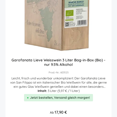
den Kühlschrank, das Wohnmobil oder die Berghütte. Hier finden
Sie den Link des Erzeugers zur Nährwerttabelle - Zutatenliste des
Artikels.
Garofanata Lieve Weisswein 3 Liter Bag-in-Box (Bio) -
nur 9.5% Alkohol
Prod.-Nr.: 603125
Leicht, frisch und wunderbar unkompliziert: Der Garofanata Lieve
von San Filippo ist ein italienischer Bio Weißwein für alle, die gerne
ein gutes Glas Weißwein genießen und dabei einen besonders
leichten Stil schätzen. Mit nur 9,5 % Vol. Alkohol bringt dieser
Inhalt:
3 Liter
(5,97 € / 1 Liter)
Weißwein aus den italienischen Marken viel Frische, feine Frucht
Jetzt bestellen, Versand gleich morgen!
und eine angenehm lebendige Art ins Glas. Gekeltert aus 100 %
Garofanata, zeigt er zarte Aromen von duftendem Kernobst, eine
feine Mineralik und einen herrlich frischen, trocken-fruchtigen
Trinkfluss. Die praktische 3-Liter-Bag-in-Box macht Lieve zum
Regulärer Preis:
17,90 €
Ab
idealen Weißwein für Zuhause, die Terrasse, den Garten, das