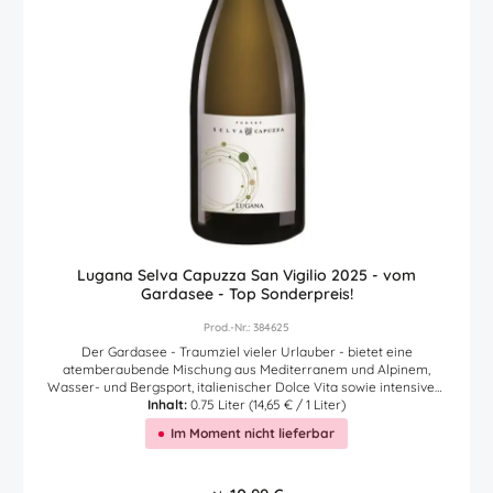
Lugana Selva Capuzza San Vigilio 2025 - vom
Gardasee - Top Sonderpreis!
Prod.-Nr.: 384625
Der Gardasee - Traumziel vieler Urlauber - bietet eine
atemberaubende Mischung aus Mediterranem und Alpinem,
Wasser- und Bergsport, italienischer Dolce Vita sowie intensivem
Genuss. Und dabei darf guter Wein natürlich nicht fehlen. Der
Inhalt:
0.75 Liter
(14,65 € / 1 Liter)
bekannteste und wohl beliebteste ist der Lugana Weißwein vom
Im Moment nicht lieferbar
Südufer des Gardasees. Luca Formentini, Inhaber und Winemaker
vom bekannten Weingut Selva Capuzza, ist bekannt für die besten
Lugana Weißweine der Region. Sein aktueller Lugana Gute-Laune-
Bianco begeistert: fruchtig trocken, säuremild und mit moderatem
Regulärer Preis: