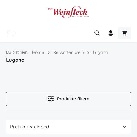
Zum Hauptinhalt springen
Warenk
Du bist hier:
Home
Rebsorten weiß
Lugana
Lugana
Produkte filtern