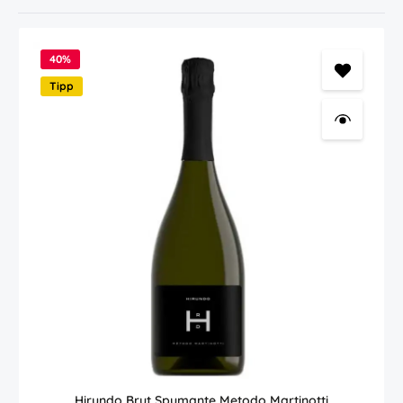
40
%
Tipp
Hirundo Brut Spumante Metodo Martinotti