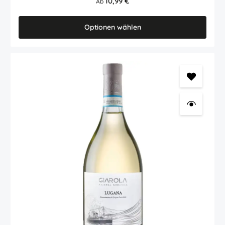
10,99 €
Ab
Akohol auch wunderbar leicht und elegant. In der Nase Zitrusfrucht,
Apfel und weiße Blüten. Passt hervorragend zu Antipasti, Fisch,
Meeresfrüchten, hellem Fleisch, Pasta, oder einfach nur so. Gerade
Optionen wählen
im Hochsommer eine köstliche Erfrischung aus Bella Italia! Lugana
Selva Capuzza: eleganter Lugana aus Desenzano del Garda
(Gardasee), der durch zarten Duft von Zitrusfrüchten, Apfel und
Blüten begeistert. Im Geschmack ausgewogen, frisch und leicht zu
trinken. Hier zeigt sich einmal mehr, daß aufwendige Arbeit im
Weinberg auch schon in den Basisweinen mit hohen Qualitäten
belohnt wird. Der Lugana und seine besondere Authenzität. Im
Herbst von Hand geerntet, wird dieser Gardasee-Weißwein aus
besten Trauben der Rebsorte Trebbiano di Lugana vinifiziert. Seit
kurzem mit neuer, äußerst schöner Ausstattung, neuem
Flaschendesign und dem praktischen Drehverschluss
(Schraubverschluss). Und wieder können die Gardaseewinzer
aufatmen: dieser Jahrgang bescherte den Weinbauern nicht nur
eine gute Ernte, sondern zudem auch reife und kerngesunde
Trauben. Also beste Voraussetzungen für einen guten Lugana
Weißwein. Die Trauben wurden nach der sanften Pressung bei
niedriger Temperatur und ausgewählten Hefen vergoren. In den
Wintermonaten verbleibt der "Lugana" im Edelstahltank. Im März
oder April (je nach Reifegrad) wird der Lugana Weißwein dann in
Flaschen abgefüllt und nach weiteren ein oder zwei Monaten der
Reife zum Verkauf angeboten. Der Weißwein Lugana passt
hervorragend als Aperitif, zu jeder Mahlzeit oder ist einfach nur so
zu genießen. Gut zu wissen: bis zum Jahrgang 2020 hatte dieser
Lugana den Zusatz "San Vigilio". Aufgrund der Namensgleichheit
mit einem anderen italienischen Wein führt dieser Lugana von