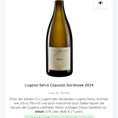
Lugana Selva Capuzza Gardasee 2024
Prod.-Nr.: 359524
Einer der besten Cru Lugana des Gardasees: Lugana Selva. Aromen
wie Zitrus, Pfirsich und auch manchmal auch Salbei lassen die
Herzen der Lugana-Liebhaber höher schlagen. Diese Selektion aus
den besten Weinbergslagen von Selva Capuzza trägt den
Inhalt:
0.75 Liter
(18,65 € / 1 Liter)
prestigereichen Namen des Weingutes als Hommage an einen