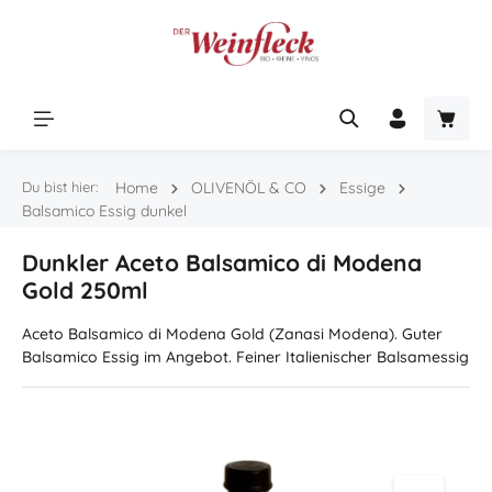
Zum Hauptinhalt springen
Warenk
Du bist hier:
Home
OLIVENÖL & CO
Essige
Balsamico Essig dunkel
Dunkler Aceto Balsamico di Modena
Gold 250ml
Aceto Balsamico di Modena Gold (Zanasi Modena). Guter
Balsamico Essig im Angebot. Feiner Italienischer Balsamessig
Bildergalerie überspringen