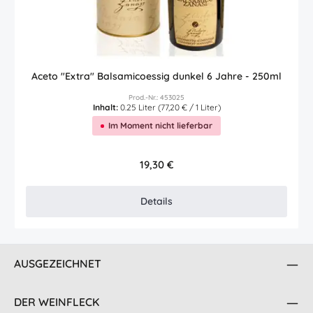
Aceto "Extra" Balsamicoessig dunkel 6 Jahre - 250ml
Prod.-Nr.: 453025
Inhalt:
0.25 Liter
(77,20 € / 1 Liter)
Im Moment nicht lieferbar
Regulärer Preis:
19,30 €
Details
AUSGEZEICHNET
DER WEINFLECK