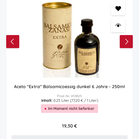
Aceto "Extra" Balsamicoessig dunkel 6 Jahre - 250ml
Prod.-Nr.: 453025
Inhalt:
0.25 Liter
(77,20 € / 1 Liter)
Im Moment nicht lieferbar
Regulärer Preis:
19,30 €