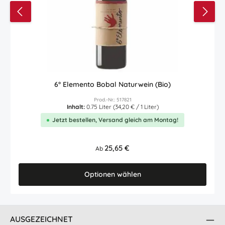
6° Elemento Bobal Naturwein (Bio)
Prod.-Nr.: 517821
Inhalt:
0.75 Liter
(34,20 € / 1 Liter)
Jetzt bestellen, Versand gleich am Montag!
Regulärer Preis:
25,65 €
Ab
Optionen wählen
AUSGEZEICHNET