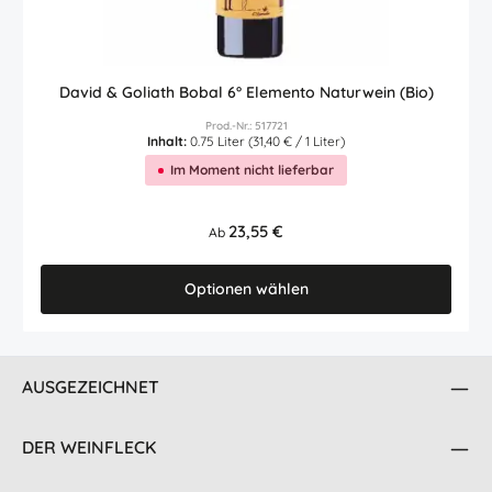
David & Goliath Bobal 6° Elemento Naturwein (Bio)
Prod.-Nr.: 517721
Inhalt:
0.75 Liter
(31,40 € / 1 Liter)
Im Moment nicht lieferbar
Regulärer Preis:
23,55 €
Ab
Optionen wählen
AUSGEZEICHNET
DER WEINFLECK