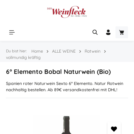
Zum Hauptinhalt springen
Warenk
Du bist hier:
Home
ALLE WEINE
Rotwein
vollmundig kräftig
6° Elemento Bobal Naturwein (Bio)
Spanien roter Naturwein Sexto 6° Elemento. Natur Rotwein
nachhaltig bestellen. Ab 89€ versandkostenfrei mit DHL!
Bildergalerie überspringen