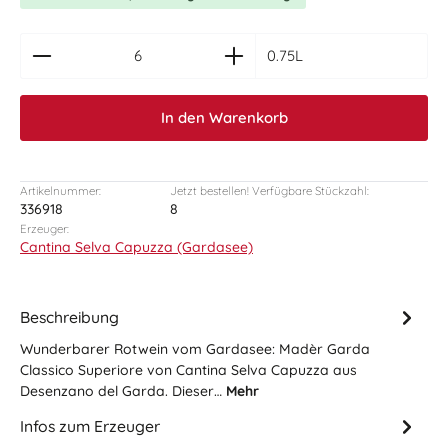
zentheme.component.product.quantitySelect.le
0.75L
In den Warenkorb
Artikelnummer:
Jetzt bestellen! Verfügbare Stückzahl:
336918
8
Erzeuger:
Cantina Selva Capuzza (Gardasee)
Beschreibung
Wunderbarer Rotwein vom Gardasee: Madèr Garda
Classico Superiore von Cantina Selva Capuzza aus
Desenzano del Garda. Dieser…
Mehr
Infos zum Erzeuger