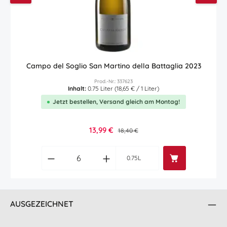
Campo del Soglio San Martino della Battaglia 2023
Prod.-Nr.: 337623
Inhalt:
0.75 Liter
(18,65 € / 1 Liter)
Jetzt bestellen, Versand gleich am Montag!
Verkaufspreis:
13,99 €
Regulärer Preis:
18,40 €
Produkt Anzahl: Gib den gewünschten Wert
0.75L
AUSGEZEICHNET