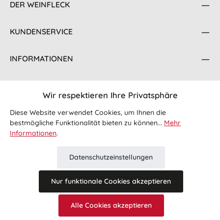
DER WEINFLECK
KUNDENSERVICE
INFORMATIONEN
KONTAKT
Wir respektieren Ihre Privatsphäre
FOLGE UNS
Diese Website verwendet Cookies, um Ihnen die
bestmögliche Funktionalität bieten zu können...
Mehr
Informationen
.
Datenschutzeinstellungen
Nur funktionale Cookies akzeptieren
Alle Preise inkl. gesetzl. Mehrwertsteuer zzgl.
Versandkosten
Alle Cookies akzeptieren
und ggf. Nachnahmegebühren, wenn nicht anders angegeben.