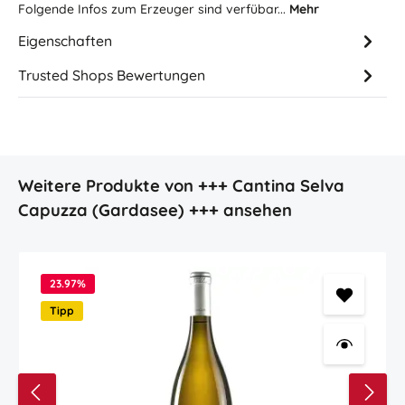
Folgende Infos zum Erzeuger sind verfübar...
Mehr
Eigenschaften
Trusted Shops Bewertungen
Produktgalerie überspringen
Weitere Produkte von +++ Cantina Selva
Capuzza (Gardasee) +++ ansehen
23.97
%
Tipp