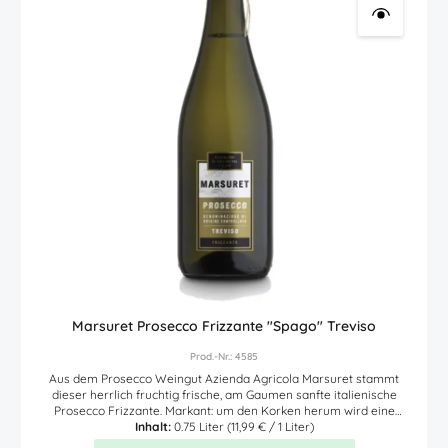
Marsuret Prosecco Frizzante "Spago" Treviso
Prod.-Nr.: 4585
Aus dem Prosecco Weingut Azienda Agricola Marsuret stammt
dieser herrlich fruchtig frische, am Gaumen sanfte italienische
Prosecco Frizzante. Markant: um den Korken herum wird eine
Kordel (italienisch: "Spago") geführt. In der Farbe zarte goldgelb,
Inhalt:
0.75 Liter
(11,99 € / 1 Liter)
begeistern Aromen von Akazienblüten, Sommerblumen und Äpfel