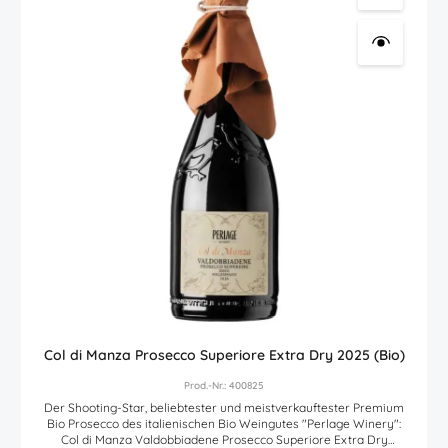
Awards: Recommended Veronelli Spumanti d’Italia: 1.5 leaves Bere
Spumante: 4 sfere CWSA: Gold MedalProduktkategorie
Schaumwein (Cava - Champagner - Cremant - Sekt - Prosecco)
Hier finden Sie den Link des Erzeugers zur Nährwerttabelle -
Zutatenliste des Artikels.
Col di Manza Prosecco Superiore Extra Dry 2025 (Bio)
Prod.-Nr.: 400825
Der Shooting-Star, beliebtester und meistverkauftester Premium
Bio Prosecco des italienischen Bio Weingutes "Perlage Winery":
Col di Manza Valdobbiadene Prosecco Superiore Extra Dry