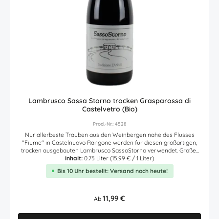
Lambrusco Sassa Storno trocken Grasparossa di
Castelvetro (Bio)
Prod.-Nr.: 4528
Nur allerbeste Trauben aus den Weinbergen nahe des Flusses
"Fiume" in Castelnuovo Rangone werden für diesen großartigen,
trocken ausgebauten Lambrusco SassoStorno verwendet. Großer
italienischer Lambrusco Rotwein. Rubinrot in der Farbe, lilarote
Inhalt:
0.75 Liter
(15,99 € / 1 Liter)
Schaumkrone und zarte Perlage. Einladend riechender,
Bis 10 Uhr bestellt: Versand noch heute!
feinfruchtiger Duft nach reifen Früchten. Fesselnd fruchtiger,
perlender Rotwein mit viel Frische und anhaltend feinem Finale.
Produktkategorie Schaumwein (Cava - Champagner - Cremant -
Sekt - Prosecco)
Regulärer Preis:
11,99 €
Ab