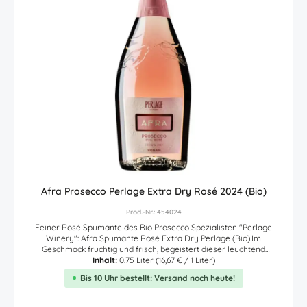
Afra Prosecco Perlage Extra Dry Rosé 2024 (Bio)
Prod.-Nr.: 454024
Feiner Rosé Spumante des Bio Prosecco Spezialisten "Perlage
Winery": Afra Spumante Rosé Extra Dry Perlage (Bio).Im
Geschmack fruchtig und frisch, begeistert dieser leuchtend
kirschrote Bio Rosé Spumante nicht nur die weiblichen
Inhalt:
0.75 Liter
(16,67 € / 1 Liter)
Genießerinnen. Unkompliziert und mit feiner Frucht und Perlage zu
Bis 10 Uhr bestellt: Versand noch heute!
genießen. Am Gaumen ungemein sanft. Natürlich aus dem
Valdobbiadene.Dieser fruchtig duftende, Rosé Bio Spumante wurde
für Menschen geschaffen, die feine Prickler mit etwas niedrigerem