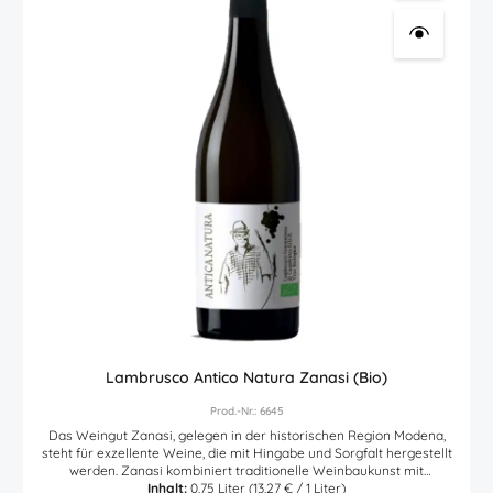
89 Punkte Falstaff: 92 Punkte Produktkategorie Schaumwein (Cava
- Champagner - Cremant - Sekt - Prosecco)
Lambrusco Antico Natura Zanasi (Bio)
Prod.-Nr.: 6645
Das Weingut Zanasi, gelegen in der historischen Region Modena,
steht für exzellente Weine, die mit Hingabe und Sorgfalt hergestellt
werden. Zanasi kombiniert traditionelle Weinbaukunst mit
modernen, nachhaltigen Praktiken, um Weine zu erzeugen, die
Inhalt:
0.75 Liter
(13,27 € / 1 Liter)