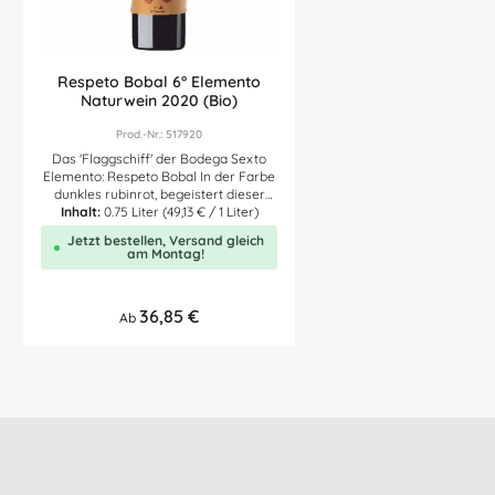
Weinetiketts auch den Namen dieses
dieser sehr nachhaltigen,
Rotweins "künstlerisch begleitet" hat.
Bewirtschaftung der in Bi
Daher ist VIVIDOR auf dem Etikett
befindlichen Weinberge is
eigentlich nicht zuerkennen, sondern
nicht sonderlich hoch: ledi
man liest UIUIDOR. Aber auch egal, ob
Trauben pro Rebstock kö
Respeto Bobal 6° Elemento
Vividor oder Uiuidor: wunderbar
nur geerntet werden. In der Farbe
Naturwein 2020 (Bio)
schmecken tut er, dieser spanische
tiefes purpurrot, begeis
Rotwein. Auszeichnungen
spanische Rotwein dur
Prod.-Nr.: 517920
(jahrgangsübergreifend) Guia Penin:
reifer schwarzer Frücht
Das 'Flaggschiff' der Bodega Sexto
90 Punkte Proava: Goldmedaille Hier
und am Gaumen sehr weich
Elemento: Respeto Bobal In der Farbe
finden Sie den Link des Erzeugers zur
mit äußerst mildem Tannin
dunkles rubinrot, begeistert dieser
Nährwerttabelle - Zutatenliste des
Kraft und Tiefe. Aromen 
sehr weiche und kraftvolle, spanische
Inhalt:
0.75 Liter
(49,13 € / 1 Liter)
Artikels.
Brombeeren und dunkler 
Natur Rotwein bereits in der Nase
Sehr trocken ausgeb
Jetzt bestellen, Versand gleich
durch intensive Aromen reifer dunkler
mediterraner Rotwein. Hinweis: da
am Montag!
Früchte wie Brombeeren und
dieser Rotwein nicht filtr
Pflaumen. Im Mund und am Gaumen
können sich am Flasc
offenbart dieser sehr trockene Bio
natürliche Sedimente ("
Regulärer Preis:
36,85 €
Naturwein viel konzentrierte Frucht,
Ab
oder auch "Depot" genann
Tiefe und Volumen. Dabei verwöhnen
Dies ist ein natürlicher 
Aromen nach reifen Brombeeren,
daher kein Reklamation
Pflaumen, exotischen Gewürzen und
empfiehlt sich daher, di
dunkler Schokolade gepaart mit
Rotwein nicht nur mind
reifem Tannin und einer
Minuten vor dem Trink
verführerischen, ausgewogenen
öffnen, sondern diesen a
Frische. Respeto Bobal reifte zuerst
dekantieren. Ist ein De
im "Beton-Ei" (=eiförmige Tanks aus
(entfernen des Depots 
Beton) und anschließend 24 Monate in
feinen Sieb und einer Kar
französischen