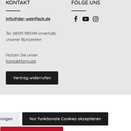
vor dem Trinkgenuss zu
KONTAKT
FOLGE UNS
dern diesen auch vorab zu
ren. Ist ein Dekantieren
en des Depots mit einem
info@der-weinfleck.de
b und einer Karaffe) nicht
er gewünscht, sollte man
e Glas sehr langsam und
g einschenken, damit das
Tel. 08331-985149 innerhalb
r Flasche verbleiben kann.
unserer Bürozeiten
as Flaschenetikett ist mit
rstrick umschlossen. Wenn
 Naturstrick lösen, können
Nutzen Sie unser
kett aufklappen und finden
Kontaktformular
.
n zahlreiche weitere
nen rund um diesen roten,
nischen Naturwein.
ktion: nur 12000 Flaschen
Vertrag widerrufen
y cultivo: artesano natural
s añadidos. Vino tinto sin
 habitual econtrar depósitos
les propios de la uva.
Auszeichnungen
sübergreifend) Decanter:
 Guia Penin: 92 Punkte
llungen
Nur funktionale Cookies akzeptieren