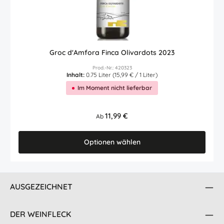
Groc d'Amfora Finca Olivardots 2023
Prod.-Nr.: 420323
Inhalt:
0.75 Liter
(15,99 € / 1 Liter)
Im Moment nicht lieferbar
Regulärer Preis:
11,99 €
Ab
Optionen wählen
AUSGEZEICHNET
DER WEINFLECK