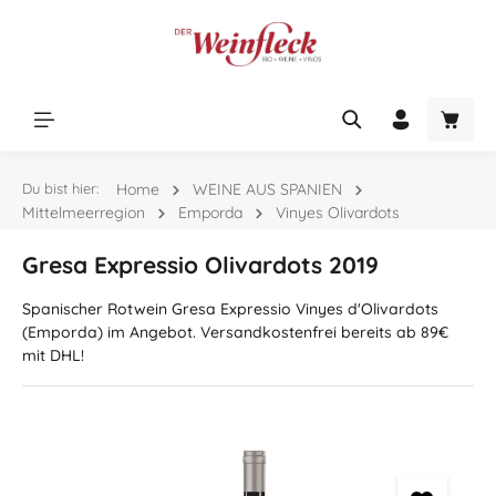
Zum Hauptinhalt springen
Warenk
Du bist hier:
Home
WEINE AUS SPANIEN
Mittelmeerregion
Emporda
Vinyes Olivardots
Gresa Expressio Olivardots 2019
Spanischer Rotwein Gresa Expressio Vinyes d'Olivardots
(Emporda) im Angebot. Versandkostenfrei bereits ab 89€
mit DHL!
Bildergalerie überspringen