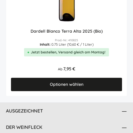
Dardell Blanco Terra Alta 2025 (Bio)
Prod.-Nr.: 410825
Inhalt:
0.75 Liter
(10,60 € / 1 Liter)
Jetzt bestellen, Versand gleich am Montag!
Regulärer Preis:
7,95 €
Ab
Optionen wählen
AUSGEZEICHNET
DER WEINFLECK