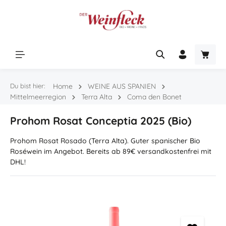
Zum Hauptinhalt springen
Warenk
Du bist hier:
Home
WEINE AUS SPANIEN
Mittelmeerregion
Terra Alta
Coma den Bonet
Prohom Rosat Conceptia 2025 (Bio)
Prohom Rosat Rosado (Terra Alta). Guter spanischer Bio
Roséwein im Angebot. Bereits ab 89€ versandkostenfrei mit
DHL!
Bildergalerie überspringen