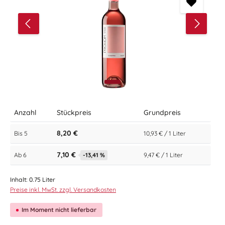
Anzahl
Stückpreis
Grundpreis
8,20 €
Bis
5
10,93 € / 1 Liter
7,10 €
Ab
6
-13,41 %
9,47 € / 1 Liter
Inhalt:
0.75 Liter
Preise inkl. MwSt. zzgl. Versandkosten
Im Moment nicht lieferbar