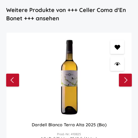
Produktgalerie überspringen
Weitere Produkte von +++ Celler Coma d'En
Bonet +++ ansehen
Dardell Blanco Terra Alta 2025 (Bio)
Prod.-Nr.: 410825