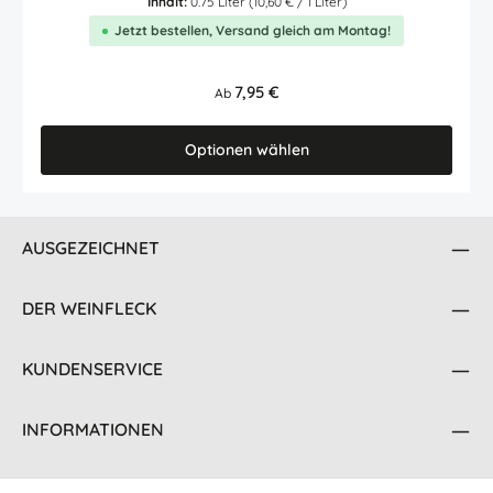
Inhalt:
0.75 Liter
(10,60 € / 1 Liter)
Jetzt bestellen, Versand gleich am Montag!
Regulärer Preis:
7,95 €
Ab
Optionen wählen
AUSGEZEICHNET
DER WEINFLECK
KUNDENSERVICE
INFORMATIONEN
KONTAKT