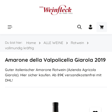
Zum Hauptinhalt springen
Warenk
Du bist hier:
Home
ALLE WEINE
Rotwein
vollmundig kräftig
Amarone della Valpolicella Giarola 2019
Guter italienischer Amarone Rotwein (Azienda Agricola
Giarola). Hier sicher kaufen. Ab 89€ versandkostenfrei mit
DHL!
Bildergalerie überspringen