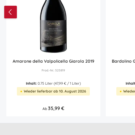
Amarone della Valpolicella Giarola 2019
Bardolino 
Prod.-Nr.: 525819
Inhalt:
0.75 Liter
(47,99 € / 1 Liter)
Inhal
Wieder lieferbar ab 10. August 2026
Wieder
Regulärer Preis:
35,99 €
Ab