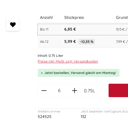
Anzahl
Stückpreis
Grund
6,85 €
Bis
11
9,13 € /
5,99 €
Ab
12
-12,55 %
7,99 € /
Inhalt:
0.75 Liter
Preise inkl. MwSt. zzgl. Versandkosten
Jetzt bestellen, Versand gleich am Montag!
zentheme.component.produc
0.75L
Artikelnummer:
Jetzt bestellen! Verfügbare Stü
524525
132