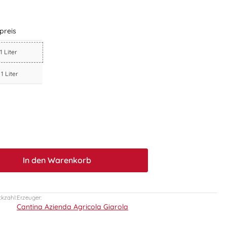
preis
 1 Liter
 1 Liter
t.quantitySelect.legend
In den Warenkorb
ckzahl:
Erzeuger:
Cantina Azienda Agricola Giarola