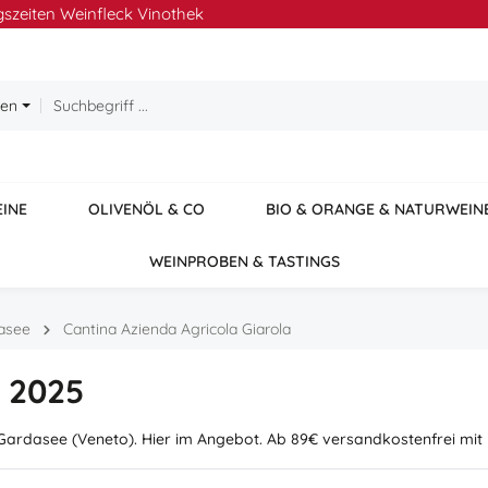
szeiten Weinfleck Vinothek
ien
EINE
OLIVENÖL & CO
BIO & ORANGE & NATURWEIN
WEINPROBEN & TASTINGS
asee
Cantina Azienda Agricola Giarola
o 2025
Gardasee (Veneto). Hier im Angebot. Ab 89€ versandkostenfrei mit