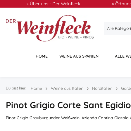
» Über uns - Der Weinfleck
» Öffnung
 Hauptinhalt springen
Zur Suche springen
Zur Hauptnavigation springen
Alle Kategor
HOME
WEINE AUS SPANIEN
ALLE W
Du bist hier:
Home
Weine aus Italien
Norditalien
Gard
Pinot Grigio Corte Sant Egidi
Pinot Grigio Grauburgunder Weißwein. Azienda Cantina Giarola 