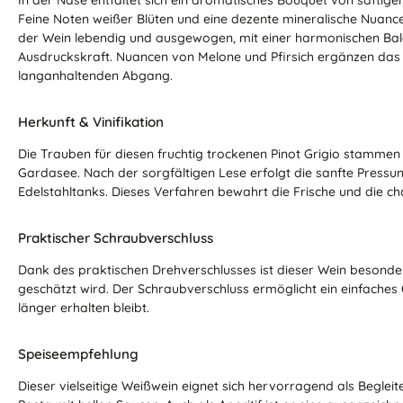
In der Nase entfaltet sich ein aromatisches Bouquet von saftige
Feine Noten weißer Blüten und eine dezente mineralische Nuance
der Wein lebendig und ausgewogen, mit einer harmonischen Bala
Ausdruckskraft. Nuancen von Melone und Pfirsich ergänzen das
langanhaltenden Abgang.
Herkunft & Vinifikation
Die Trauben für diesen fruchtig trockenen Pinot Grigio stam
Gardasee. Nach der sorgfältigen Lese erfolgt die sanfte Pressun
Edelstahltanks. Dieses Verfahren bewahrt die Frische und die c
Praktischer Schraubverschluss
Dank des praktischen Drehverschlusses ist dieser Wein besonders
geschätzt wird. Der Schraubverschluss ermöglicht ein einfaches
länger erhalten bleibt.
Speiseempfehlung
Dieser vielseitige Weißwein eignet sich hervorragend als Begleite