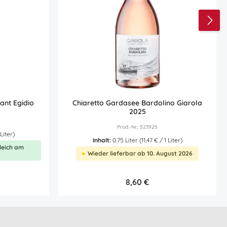
ant Egidio
Chiaretto Gardasee Bardolino Giarola
2025
Prod.-Nr.: 523925
 Liter)
Inhalt:
0.75 Liter
(11,47 € / 1 Liter)
leich am
Wieder lieferbar ab 10. August 2026
Regulärer Preis:
8,60 €
Produkt Anzahl: Gib den g
0.75L