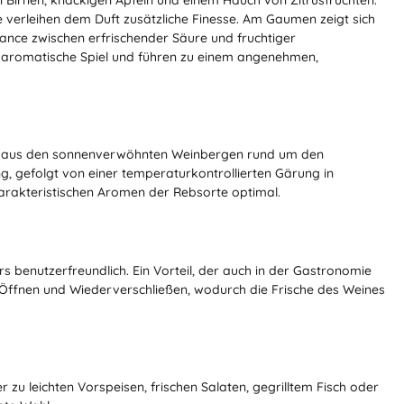
n Birnen, knackigen Äpfeln und einem Hauch von Zitrusfrüchten.
 verleihen dem Duft zusätzliche Finesse. Am Gaumen zeigt sich
nce zwischen erfrischender Säure und fruchtiger
 aromatische Spiel und führen zu einem angenehmen,
men aus den sonnenverwöhnten Weinbergen rund um den
g, gefolgt von einer temperaturkontrollierten Gärung in
harakteristischen Aromen der Rebsorte optimal.
 benutzerfreundlich. Ein Vorteil, der auch in der Gastronomie
 Öffnen und Wiederverschließen, wodurch die Frische des Weines
r zu leichten Vorspeisen, frischen Salaten, gegrilltem Fisch oder