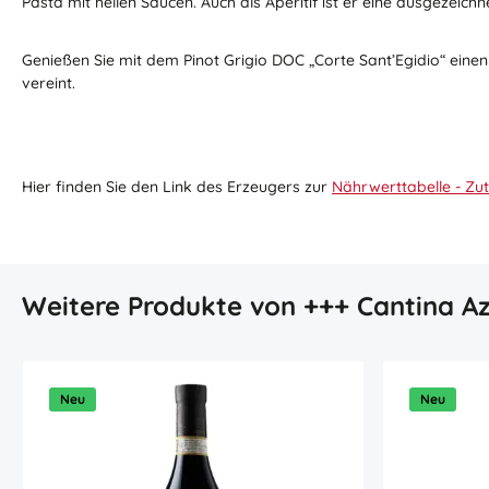
Pasta mit hellen Saucen. Auch als Aperitif ist er eine ausgezeichn
Genießen Sie mit dem Pinot Grigio DOC „Corte Sant’Egidio“ einen 
vereint.
Hier finden Sie den Link des Erzeugers zur
Nährwerttabelle - Zut
Produktgalerie überspringen
Weitere Produkte von +++ Cantina Az
Neu
Neu