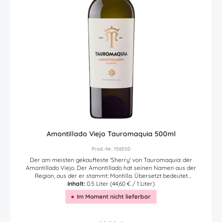
Amontillado Viejo Tauromaquia 500ml
Prod.-Nr.: 156550
Der am meisten gekaufteste 'Sherry' von Tauromaquia: der
Amontillado Viejo. Der Amontillado hat seinen Namen aus der
Region, aus der er stammt: Montilla. Übersetzt bedeutet
Amontillado soviel wie "nach Montilla Art". Herkunft dieses feinen
Inhalt:
0.5 Liter
(44,60 € / 1 Liter)
Amontillados ist die Region Montilla-Moriles. Diese Region ist
Im Moment nicht lieferbar
bekannt für ihre Rebsorte Pedro Ximenez. Im Gegensatz zur
Sherry-Region Jerez, wo fast nur die Rebsort Palomino Fino
angebaut und verwendet wird, werden hier diese Weine aus der