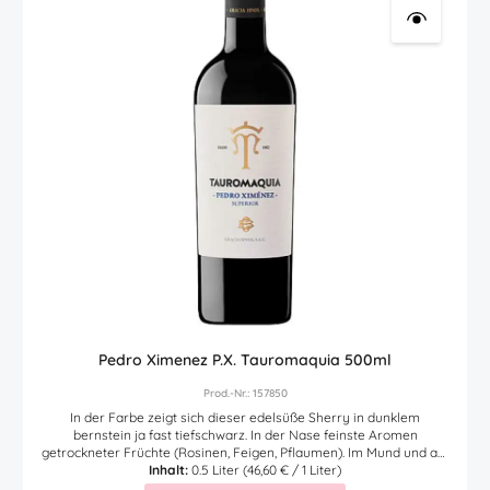
Pedro Ximenez P.X. Tauromaquia 500ml
Prod.-Nr.: 157850
In der Farbe zeigt sich dieser edelsüße Sherry in dunklem
bernstein ja fast tiefschwarz. In der Nase feinste Aromen
getrockneter Früchte (Rosinen, Feigen, Pflaumen). Im Mund und am
Gaumen sehr dichtig und geschmeidig mit Noten von Schokolade,
Inhalt:
0.5 Liter
(46,60 € / 1 Liter)
Kaffee und Dörrobst. Äußerst eleganter, edelsüßer PX (=Abkürzung