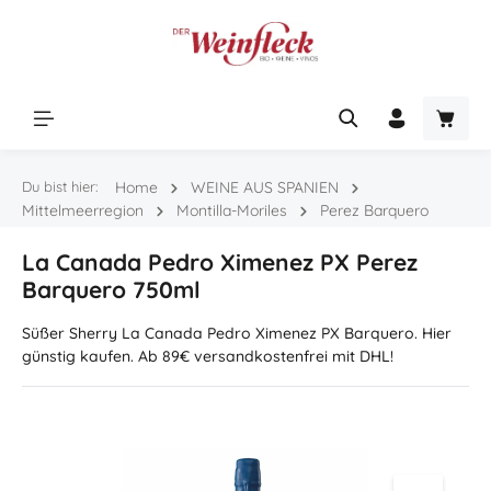
Zum Hauptinhalt springen
Warenk
Du bist hier:
Home
WEINE AUS SPANIEN
Mittelmeerregion
Montilla-Moriles
Perez Barquero
La Canada Pedro Ximenez PX Perez
Barquero 750ml
Süßer Sherry La Canada Pedro Ximenez PX Barquero. Hier
günstig kaufen. Ab 89€ versandkostenfrei mit DHL!
Bildergalerie überspringen