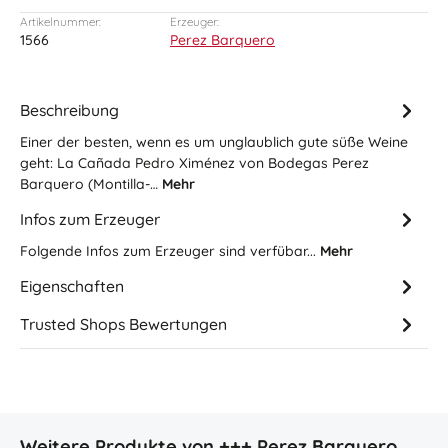
Artikelnummer:
Erzeuger:
1566
Perez Barquero
Beschreibung
Einer der besten, wenn es um unglaublich gute süße Weine
geht: La Cañada Pedro Ximénez von Bodegas Perez
Barquero (Montilla-…
Mehr
Infos zum Erzeuger
Folgende Infos zum Erzeuger sind verfübar...
Mehr
Eigenschaften
Trusted Shops Bewertungen
Produktgalerie überspringen
Weitere Produkte von +++ Perez Barquero