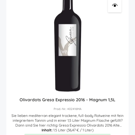
Olivardots Gresa Expressio 2016 - Magnum 1,5L
Prod.-Nr.: 402416MA
Sie lieben mediterran elegant trockene, full-body Rotweine mit fein
integriertem Tannin und in einer 1,5 Liter Magnum Flasche gefüllt?
Dann sind Sie hier richtig: Gresa Expressio Olivardots 2016 Alte
Rebstockbestände und eine fantastische Winzerin sind einer der
Inhalt:
1.5 Liter
(36,47 € / 1 Liter)
Gründe, daß die Weine von Carme Casacuberta (Önologin und