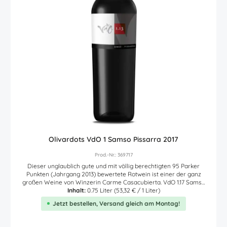
Olivardots VdO 1 Samso Pissarra 2017
Prod.-Nr.: 369717
Dieser unglaublich gute und mit völlig berechtigten 95 Parker
Punkten (Jahrgang 2013) bewertete Rotwein ist einer der ganz
großen Weine von Winzerin Carme Casacubierta. VdO 1.17 Samso
Pissarra vom spanischen Weingut Vinyes d'Olivardots. In der Farbe
Inhalt:
0.75 Liter
(53,32 € / 1 Liter)
dunkles kirschrot, begeistert dieser dicht gewobene Rotwein schon
Jetzt bestellen, Versand gleich am Montag!
im Glas durch Aromen reifer schwarzer Früchte (Brombeere,
Pflaume, Cassis) sowie durch äußerst dezente Kaffenoten. Im Mund
und am Gaumen kraftvoll, saftig und mit sehr runden weichen