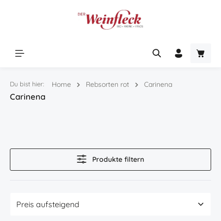
Zum Hauptinhalt springen
Warenk
Du bist hier:
Home
Rebsorten rot
Carinena
Carinena
Produkte filtern