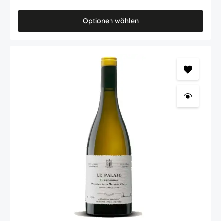
absoluten Höhen- und Steillagen werden diese alten Weinberge
sehr aufwendig kultiviert. Auch Raimon Castellvi, Önologe und
Inhaber des Priorat Weingutes Celler de l'Encastell, nennt einige
Optionen wählen
dieser Top Weinbergslagen sein eigen, aus denen dieser grandiose
Priorat Rotwein stammt. Trotz seines sehr mächtigen, typisch für
einen Rotwein aus dem Priorat kraftvollen Körpers, zeigt sich
dieser tief kirschrotfarbene Roquers de Porrera zu jeder Zeit frisch
und saftig. Gleich nach dem Einschenken (dieser Rotwein sollte
etwa 1-2 Std vor dem Trinkgenuss geöffnet werden) begeistern
Aromen von reifen dunklen Früchten (Brombeeren, Cassis,
Blaubeeren), Gewürzen und Mokka. Im Mund und am Gaumen sehr
druckvoll mit viel Frucht, Dichte und Würze, wobei die Aromen
zusätzlich reife Pflaume, Nelken und einen Hauch Eukalyptus
zeigen. Zudem wunderbar mineralisch (durch das Schiefergestein)
und mit extremer Länge ausgezeichnet. Roquers de Porrera - das
Rotwein Aushängeschild des Weingutes Celler de l'Encastell.
Dieser spanische Rotwein reift während 16 Monaten in neuen,
feinporigen Fässern aus französicher Allier-Eiche. Alle
verarbeiteten Trauben für diesen Wein kommen ausschliesslich
aus eigenem Anbau, überwiegend von alten Rebstöcken der hoch
in den Bergen gelegenen Einzellage "Mas d'en Cacador". Die
verbleibenden 20% sind ein Cuvee der besten Merlot und Syrah
Trauben aus der Lage "Mas d'en Ferran". Die kleine
Jahresproduktion beträgt nur ca 5000 Flaschen. Dieser Wein darf
durchaus zum jetzigen Zeitpunkt schon genossen werden, hat aber
das Potential, bei entsprechender Lagerung noch in 10 Jahren
genossen zu werden. Das spanische Weingut Celler de l'Encastell
ist ein kleiner Familienbebieb in der katalanischen Kleinstadt