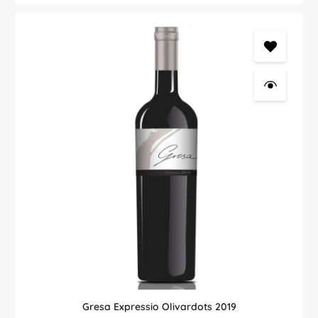
geprägtes Bouquet mit Noten von Balsamico und Lakritz. Mit etwas
Zeit im Glas entwickelt der Wein eine faszinierende
Vielschichtigkeit: Düfte von Veilchen, Muskat und dunkler
Schokolade treten hervor und vereinen sich harmonisch. Am
Gaumen zeigt sich die ganze Kraft dieses großartigen Weins:
Vollmundig, warm und geschmeidig mit einer außergewöhnlichen
Tiefe und einem langen, eleganten Finale, das von einer feinen
After-Eight-Note begleitet wird. Im Abgang offenbart er eine
frische, satte Frucht, die für Rotweine aus dem Priorat typisch ist.
Weinberge und Herstellung Die Trauben für den Marge gedeihen
auf den steilen Terrassenlagen der Rebberge Mas d’en Cacador
und Mas d’en Ferran. Diese Weinberge ruhen auf den berühmten
Llicorello-Böden, einer Mischung aus Schiefer und mineralhaltigen
Gesteinen, die dem Wein seine unverkennbare Eleganz und
Komplexität verleihen. Die alten Rebstöcke produzieren nur
geringe Erträge von 1,5 bis 2 Kilogramm pro Stock – eine Menge,
die höchste Konzentration und Qualität garantiert. Mit einer
Jahresproduktion von lediglich rund 20.000 Flaschen bleibt der
Marge eine echte Rarität. Geschichte und Tradition Das Priorat,
einst von Karthäuser-Mönchen kultiviert, zählt zu den ältesten und
wichtigsten Weinregionen Spaniens. Aufgrund des extrem hohen
Arbeitsaufwands in den schwer zugänglichen Steillagen wurden
viele Weinberge aufgegeben. Heute konzentriert sich der Anbau
auf die besten Lagen, die von erfahrenen Winzern wie Raimon
Castellvi bewirtschaftet werden. Seine Leidenschaft und sein
Einsatz für die Pflege dieser herausfordernden Weinberge
spiegeln sich in jedem Tropfen des Marge wider. Lagerung und
Gresa Expressio Olivardots 2019
Trinkempfehlung Der Marge ist bereits jetzt ein Genuss, kann aber