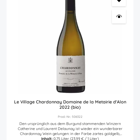
diesen außergewöhnlichen spanischen Rotwein nicht nur
biodynamisch erzeugte Weintrauben verwendet, sondern die
anschließende Vinifizierung folgte der Passion der Weinmacher
Carmen und Luis: spontan vergoren, keine Reinzuchthefen, vegan,
keine Filtration, keine Schönung, ohne Enzyme, keine aromatischen
Zusätze, ohne Zugabe von Sulfite (Schwefel). Naturwein pur!
Le Village Chardonnay Domaine de la Metairie d'Alon
2022 (bio)
Prod.-Nr.: 506322
Den ursprünglich aus dem Burgund stammenden Winzern
Catherine und Laurent Delaunay ist wieder ein wunderbarer
Chardonnay Wein gelungen: in der Farbe zartes goldgelb,
begeistert dieser bio Chardonnay Weißwein aus Frankreich schon
Inhalt:
0.75 Liter
(23,99 € / 1 Liter)