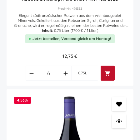
Prod.-Nr.: 476322
Elegant südfranzösischer Rotwein aus dem Weinbaugebiet
Minervois. Gekeltert aus den Rebsorten Syrah, Carignan und
Grenache, wird er regelmäßig zu einem der besten Rotweine der
Region ausgezeichnet. In der Farbe tiefes granatrot, begeistert
Inhalt:
0.75 Liter
(17,00 € / 1 Liter)
dieser Minervois Rotwein nach Aromen von Brombeeren,
Jetzt bestellen, Versand gleich am Montag!
Heidelbeeren und Kirschen. Im Mund und am Gaumen zudem
Noten von Süßholz, Schokolade und geröstetem Brot. Samtig
kraftvoller Rotwein aus Südfrankreich. Rund vierzig Prozent der
handverlesenen Trauben werden nach der Gärung im Eichenholz
Regulärer Preis:
12,75 €
ausgebaut, die restlichen sechzig Prozent reifen in Edelstahltanks.
Auszeichnungen (jahrgangsübergreifend) IWSC: 91 Punkte Mundus
Produkt Anzahl: Gib den gewünschten Wert
Vini: Gold
0.75L
4.56
%