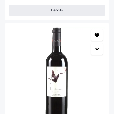
Càrdenas (Rioja Alta), Laguardia (Rioja Alavesa) und Tudelilla (Rioja
Oriental). Insgesamt wurden nur zirka 10.000 Flaschen gefüllt. Wie
bei seinen "großen" Weinen, legt Bryan auch bei seinem Lanave
Details
Rotwein sehr viel Wert auf die Qualität seiner Trauben. Deshalb
liegt auch hier der Ertrag pro Rebstock bei nur 2 kg. Empfehlung:
Flasche zirka 1 Stunde vor dem Trinkgenuss öffnen.
Auszeichnungen (jahrgangsübergreifend) Guia Penin: 91 Punkte
Robert Parker: 91 Punkte