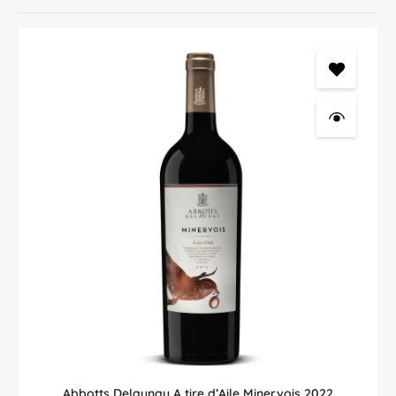
Abbotts Delaunay A tire d’Aile Minervois 2022