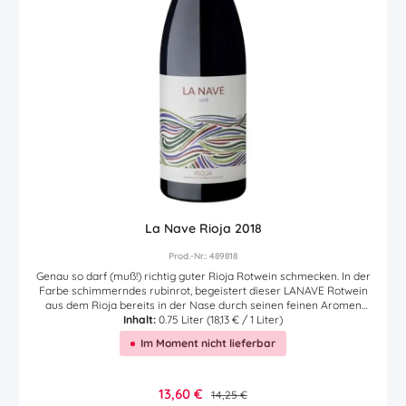
La Nave Rioja 2018
Prod.-Nr.: 489818
Genau so darf (muß!) richtig guter Rioja Rotwein schmecken. In der
Farbe schimmerndes rubinrot, begeistert dieser LANAVE Rotwein
aus dem Rioja bereits in der Nase durch seinen feinen Aromen
nach reifen roten und schwarzen Früchten (Erdbeere, Kirsche und
Inhalt:
0.75 Liter
(18,13 € / 1 Liter)
Brombeere). Im Mund sehr weich und elegant. Ein richtiger
Im Moment nicht lieferbar
Spaßmacher. Der ursprünglich aus Südafrika stammende
Winemaker Bryan MacRobert verwendete für diesen Lanave
Rotwein ausschließlich reife Trauben der Sorten Garnacha,
Tempranillo und Carinena aus unterschiedlichen Einzellagen in
Verkaufspreis:
13,60 €
Regulärer Preis:
14,25 €