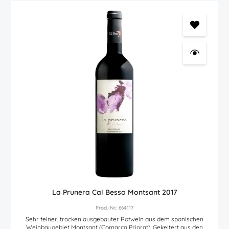
hochwertiger Pinot Noir- und Chardonnay-Weinen, hergestellt aus
biologisch angebauten, handverlesenen Trauben, geeignet sind. Die
Weine unserer anderen Top-Parzellen werden in unseren Cuvées
"Le Village" verschnitten, die wie im Burgund repräsentativ für das
Terroir rund um das Dorf Magrie gelten. 60% dieses Le Village Pinot
Noir bio Rotwein wurde neun Monate im Edelstahltank ausgebaut.
Die restlichen 40% dieses Bioweins reiften sechs Monate in drei bis
vier Jahre alten Holzfässern. Auszeichnungen
(jahrgangsübergreifend) Mundus Vini Biofach: Silber
La Prunera Cal Besso Montsant 2017
Prod.-Nr.: 664117
Sehr feiner, trocken ausgebauter Rotwein aus dem spanischen
Weinbaugebiet Montsant (Comarca Priorat). Gekeltert aus den